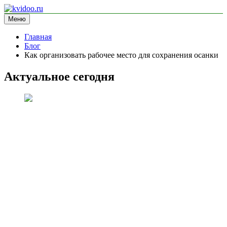
Перейти
к
Меню
kvidoo.ru
блог про здоровье
содержимому
Главная
Блог
Как организовать рабочее место для сохранения осанки
Актуальное сегодня