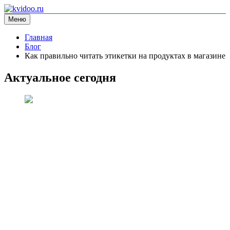
Перейти
к
Меню
kvidoo.ru
блог про здоровье
содержимому
Главная
Блог
Как правильно читать этикетки на продуктах в магазине
Актуальное сегодня