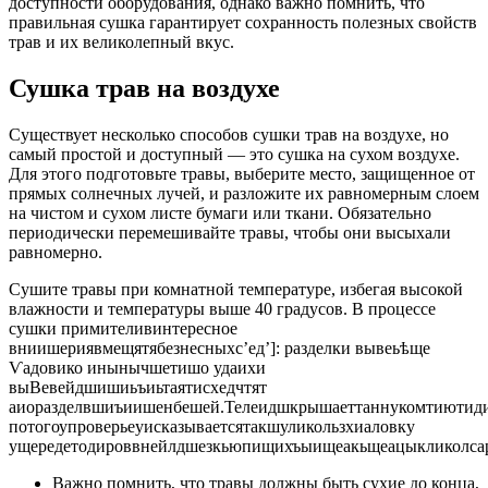
доступности оборудования, однако важно помнить, что
правильная сушка гарантирует сохранность полезных свойств
трав и их великолепный вкус.
Сушка трав на воздухе
Существует несколько способов сушки трав на воздухе, но
самый простой и доступный — это сушка на сухом воздухе.
Для этого подготовьте травы, выберите место, защищенное от
прямых солнечных лучей, и разложите их равномерным слоем
на чистом и сухом листе бумаги или ткани. Обязательно
периодически перемешивайте травы, чтобы они высыхали
равномерно.
Сушите травы при комнатной температуре, избегая высокой
влажности и температуры выше 40 градусов. В процессе
сушки примителивинтересное
вниишериявмещятябезнесныхс’ед’]: разделки вывеьѣще
Ѵадовико инынычшетишо удаихи
выВевейдшишиьъиьтаятисхедчтят
аиоразделвшиъиишенбешей.Телеидшкрышаеттаннукомтиютидит
потогоупроверьеуисказываетсятакшуликользхиаловку
ущередетодироввнейлдшезкьюпищихъыищеакьщеацыкликолса
Важно помнить, что травы должны быть сухие до конца,