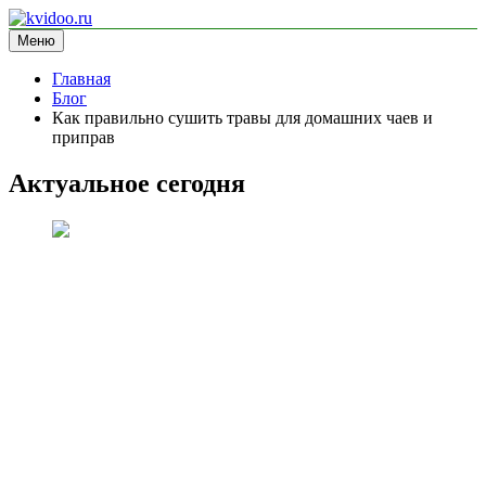
Перейти
к
Меню
kvidoo.ru
блог про здоровье
содержимому
Главная
Блог
Как правильно сушить травы для домашних чаев и
приправ
Актуальное сегодня