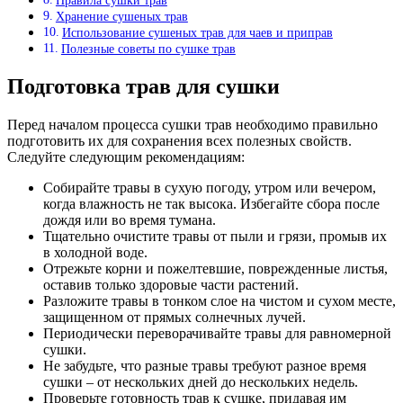
Правила сушки трав
Хранение сушеных трав
Использование сушеных трав для чаев и приправ
Полезные советы по сушке трав
Подготовка трав для сушки
Перед началом процесса сушки трав необходимо правильно
подготовить их для сохранения всех полезных свойств.
Следуйте следующим рекомендациям:
Собирайте травы в сухую погоду, утром или вечером,
когда влажность не так высока. Избегайте сбора после
дождя или во время тумана.
Тщательно очистите травы от пыли и грязи, промыв их
в холодной воде.
Отрежьте корни и пожелтевшие, поврежденные листья,
оставив только здоровые части растений.
Разложите травы в тонком слое на чистом и сухом месте,
защищенном от прямых солнечных лучей.
Периодически переворачивайте травы для равномерной
сушки.
Не забудьте, что разные травы требуют разное время
сушки – от нескольких дней до нескольких недель.
Проверьте готовность трав к сушке, придавая им