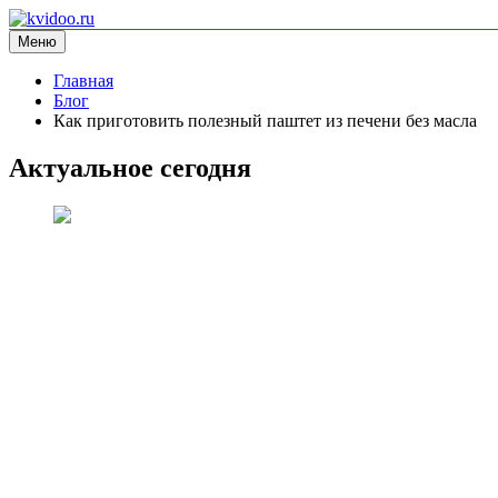
Перейти
к
Меню
kvidoo.ru
блог про здоровье
содержимому
Главная
Блог
Как приготовить полезный паштет из печени без масла
Актуальное сегодня