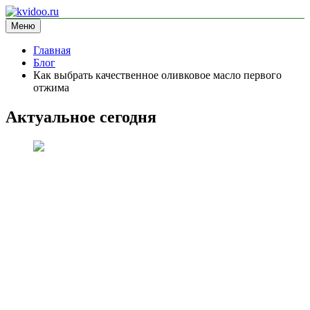
Перейти
к
Меню
kvidoo.ru
блог про здоровье
содержимому
Главная
Блог
Как выбрать качественное оливковое масло первого
отжима
Актуальное сегодня