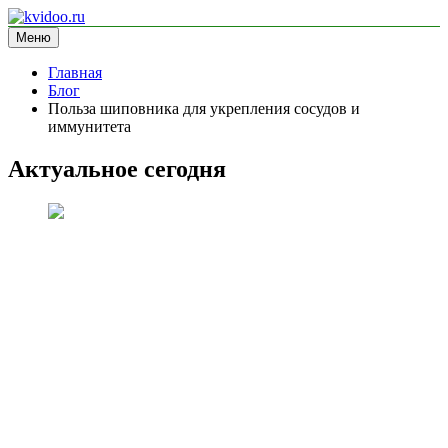
Перейти
к
Меню
kvidoo.ru
блог про здоровье
содержимому
Главная
Блог
Польза шиповника для укрепления сосудов и
иммунитета
Актуальное сегодня