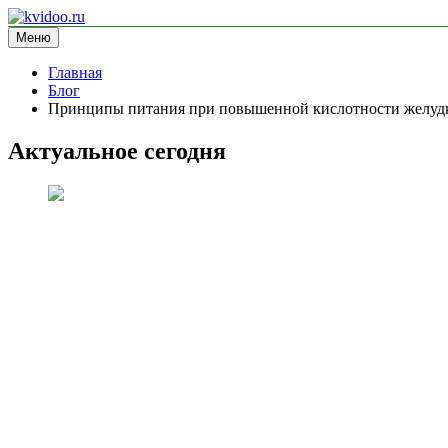
Перейти
к
Меню
kvidoo.ru
блог про здоровье
содержимому
Главная
Блог
Принципы питания при повышенной кислотности желуд
Актуальное сегодня