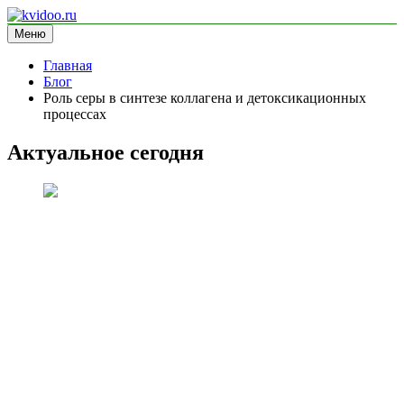
Перейти
к
Меню
kvidoo.ru
блог про здоровье
содержимому
Главная
Блог
Роль серы в синтезе коллагена и детоксикационных
процессах
Актуальное сегодня