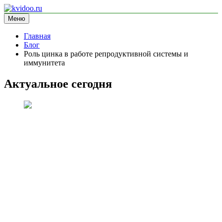
Перейти
к
Меню
kvidoo.ru
блог про здоровье
содержимому
Главная
Блог
Роль цинка в работе репродуктивной системы и
иммунитета
Актуальное сегодня