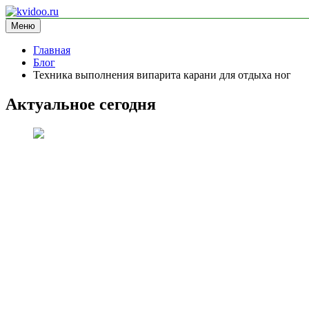
Перейти
к
Меню
kvidoo.ru
блог про здоровье
содержимому
Главная
Блог
Техника выполнения випарита карани для отдыха ног
Актуальное сегодня