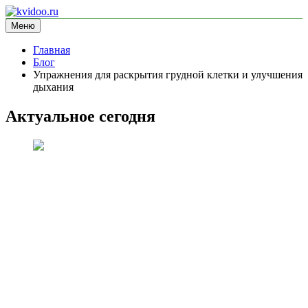
Перейти
к
Меню
kvidoo.ru
блог про здоровье
содержимому
Главная
Блог
Упражнения для раскрытия грудной клетки и улучшения
дыхания
Актуальное сегодня