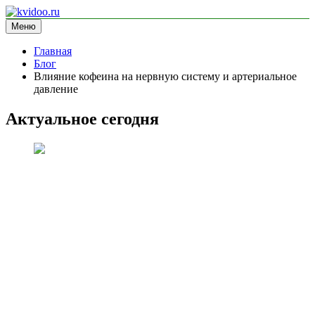
Перейти
к
Меню
kvidoo.ru
блог про здоровье
содержимому
Главная
Блог
Влияние кофеина на нервную систему и артериальное
давление
Актуальное сегодня