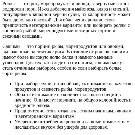
Роллы — это рис, морепродукты и овощи, завернутые в лист
водоросли нори. Из-за добавления майонеза, кляра и специй,
популярные в западной версии суши, их калорийность может
быть довольно высокой. Для облегчения роллов, стоит
предпочесть вегетарианские варианты или выбирать роллы с
копченой рыбой, морепродуктами нежирных сортов и
свежими овощами.
Сашими — это порции рыбы, морепродуктов или овощей,
выложенные на ломтике риса. В отличие от роллов, сашими
имеют более высокую долю белка и намного меньше
углеводов. Для тех, кто следит за питанием, сашими могут
стать отличным выбором, особенно если выбирать белые
сорта рыбы.
При выборе суши, стоит обращать внимание на качество
продуктов и свежесть рыбы, морепродуктов.
Обратите внимание на количество соли и специй в
начинке. Они могут повлиять на общую калорийность и
вредность блюда.
Предпочтение стоит отдавать легким начинкам, овощам
и вегетарианским вариантам.
Умеренное потребление роллов и сашими поможет вам
насладиться вкусом без ущерба для здоровья.