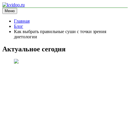
Перейти
к
Меню
kvidoo.ru
блог про здоровье
содержимому
Главная
Блог
Как выбрать правильные суши с точки зрения
диетологии
Актуальное сегодня