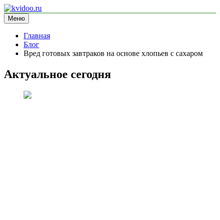
Перейти
к
Меню
kvidoo.ru
блог про здоровье
содержимому
Главная
Блог
Вред готовых завтраков на основе хлопьев с сахаром
Актуальное сегодня