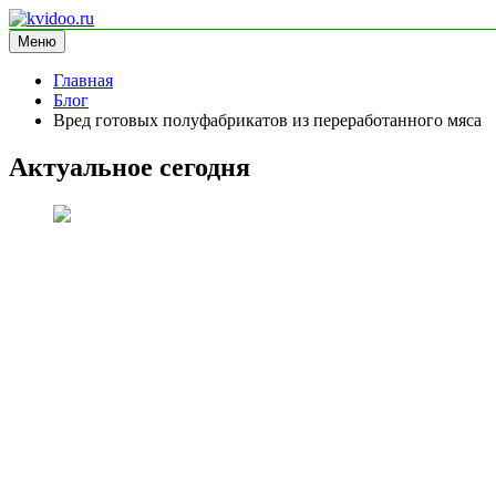
Перейти
к
Меню
kvidoo.ru
блог про здоровье
содержимому
Главная
Блог
Вред готовых полуфабрикатов из переработанного мяса
Актуальное сегодня