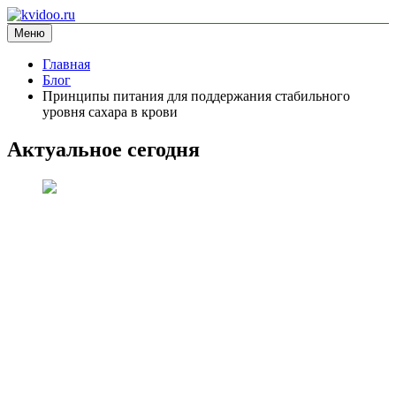
Перейти
к
Меню
kvidoo.ru
блог про здоровье
содержимому
Главная
Блог
Принципы питания для поддержания стабильного
уровня сахара в крови
Актуальное сегодня