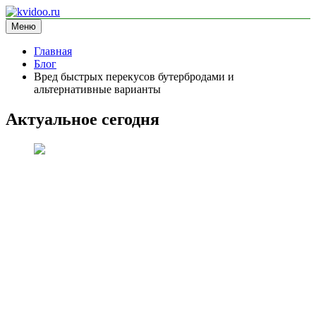
Перейти
к
Меню
kvidoo.ru
блог про здоровье
содержимому
Главная
Блог
Вред быстрых перекусов бутербродами и
альтернативные варианты
Актуальное сегодня