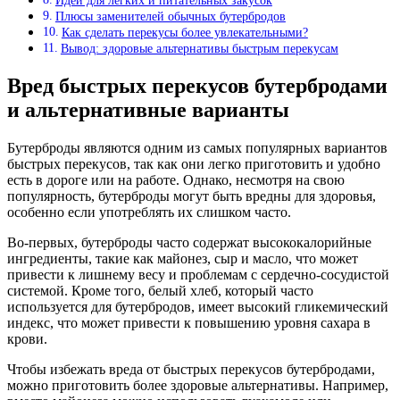
Идеи для легких и питательных закусок
Плюсы заменителей обычных бутербродов
Как сделать перекусы более увлекательными?
Вывод: здоровые альтернативы быстрым перекусам
Вред быстрых перекусов бутербродами
и альтернативные варианты
Бутерброды являются одним из самых популярных вариантов
быстрых перекусов, так как они легко приготовить и удобно
есть в дороге или на работе. Однако, несмотря на свою
популярность, бутерброды могут быть вредны для здоровья,
особенно если употреблять их слишком часто.
Во-первых, бутерброды часто содержат высококалорийные
ингредиенты, такие как майонез, сыр и масло, что может
привести к лишнему весу и проблемам с сердечно-сосудистой
системой. Кроме того, белый хлеб, который часто
используется для бутербродов, имеет высокий гликемический
индекс, что может привести к повышению уровня сахара в
крови.
Чтобы избежать вреда от быстрых перекусов бутербродами,
можно приготовить более здоровые альтернативы. Например,